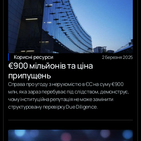
Корисні ресурси
2 Березня 2025
€900 мільйонів та ціна
припущень
Справа про угоду з нерухомістю в ЄС на суму €900
млн, яка зараз перебуває під слідством, демонструє,
чому інституційна репутація не може замінити
структуровану перевірку Due Diligence.