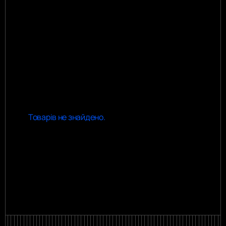
Переглянути всі
Переглянути всі
Товарів не знайдено.
Переглянути всі
Переглянути всі