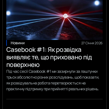
Новини
27 Січня 2026
Casebook #1: Як розвідка
виявляє те, що приховано під
поверхнею
Під час сесії Casebook #1 ми зазирнули за лаштунки
трьох абсолютно різних розслідувань, щоб показати,
як розвідувальна робота перетворюється на
практичну підтримку при прийнятті реальних рішень.